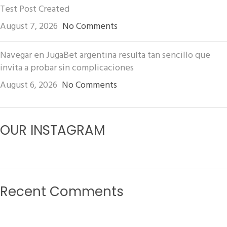
Test Post Created
August 7, 2026
No Comments
Navegar en JugaBet argentina resulta tan sencillo que
invita a probar sin complicaciones
August 6, 2026
No Comments
OUR INSTAGRAM
Recent Comments