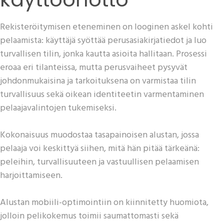
Rekisteröitymisen eteneminen on looginen askel kohti
pelaamista: käyttäjä syöttää perusasiakirjatiedot ja luo
turvallisen tilin, jonka kautta asioita hallitaan. Prosessi
eroaa eri tilanteissa, mutta perusvaiheet pysyvät
johdonmukaisina ja tarkoituksena on varmistaa tilin
turvallisuus sekä oikean identiteetin varmentaminen
pelaajavalintojen tukemiseksi.
Kokonaisuus muodostaa tasapainoisen alustan, jossa
pelaaja voi keskittyä siihen, mitä hän pitää tärkeänä:
peleihin, turvallisuuteen ja vastuullisen pelaamisen
harjoittamiseen.
Alustan mobiili-optimointiin on kiinnitetty huomiota,
jolloin pelikokemus toimii saumattomasti sekä