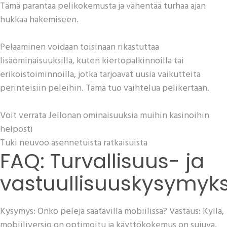
Tämä parantaa pelikokemusta ja vähentää turhaa ajan
hukkaa hakemiseen.
Pelaaminen voidaan toisinaan rikastuttaa
lisäominaisuuksilla, kuten kiertopalkinnoilla tai
erikoistoiminnoilla, jotka tarjoavat uusia vaikutteita
perinteisiin peleihin. Tämä tuo vaihtelua pelikertaan.
Voit verrata Jellonan ominaisuuksia muihin kasinoihin
helposti
Tuki neuvoo asennetuista ratkaisuista
FAQ: Turvallisuus- ja
vastuullisuuskysymyk
Kysymys: Onko pelejä saatavilla mobiilissa? Vastaus: Kyllä,
mobiiliversio on optimoitu ja käyttökokemus on sujuva.