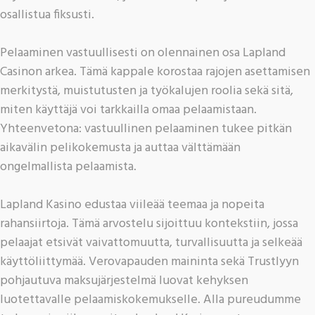
osallistua fiksusti.
Pelaaminen vastuullisesti on olennainen osa Lapland
Casinon arkea. Tämä kappale korostaa rajojen asettamisen
merkitystä, muistutusten ja työkalujen roolia sekä sitä,
miten käyttäjä voi tarkkailla omaa pelaamistaan.
Yhteenvetona: vastuullinen pelaaminen tukee pitkän
aikavälin pelikokemusta ja auttaa välttämään
ongelmallista pelaamista.
Lapland Kasino edustaa viileää teemaa ja nopeita
rahansiirtoja. Tämä arvostelu sijoittuu kontekstiin, jossa
pelaajat etsivät vaivattomuutta, turvallisuutta ja selkeää
käyttöliittymää. Verovapauden maininta sekä Trustlyyn
pohjautuva maksujärjestelmä luovat kehyksen
luotettavalle pelaamiskokemukselle. Alla pureudumme