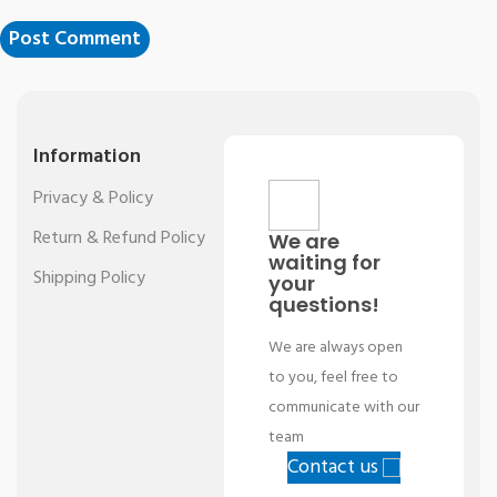
Information
Privacy & Policy
Return & Refund Policy
We are
waiting for
Shipping Policy
your
questions!
We are always open
to you, feel free to
communicate with our
team
Contact us