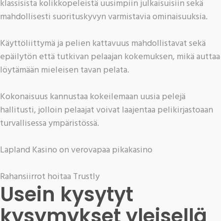
klassisista kolikkopeleistä uusimpiin julkaisuisiin sekä
mahdollisesti suorituskyvyn varmistavia ominaisuuksia.
Käyttöliittymä ja pelien kattavuus mahdollistavat sekä
epäilytön että tutkivan pelaajan kokemuksen, mikä auttaa
löytämään mieleisen tavan pelata.
Kokonaisuus kannustaa kokeilemaan uusia pelejä
hallitusti, jolloin pelaajat voivat laajentaa pelikirjastoaan
turvallisessa ympäristössä.
Lapland Kasino on verovapaa pikakasino
Rahansiirrot hoitaa Trustly
Usein kysytyt
kysymykset yleisellä