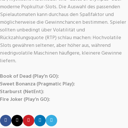
moderne Popkultur-Slots. Die Auswahl des passenden
Spielautomaten kann durchaus den Spaßfaktor und
möglicherweise die Gewinnchancen bestimmen. Spieler
sollten unbedingt über Volatilität und
Rückzahlungsquote (RTP) schlau machen: Hochvolatile
Slots gewähren seltener, aber höher aus, während
niedrigvolatile Maschinen häufigere, kleinere Gewinne
liefern.
Book of Dead (Play’n GO):
Sweet Bonanza (Pragmatic Play):
Starburst (NetEnt):
Fire Joker (Play’n GO):