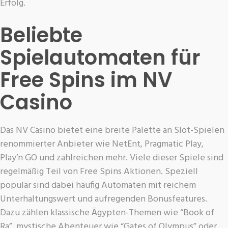
Erfolg.
Beliebte
Spielautomaten für
Free Spins im NV
Casino
Das NV Casino bietet eine breite Palette an Slot-Spielen
renommierter Anbieter wie NetEnt, Pragmatic Play,
Play’n GO und zahlreichen mehr. Viele dieser Spiele sind
regelmäßig Teil von Free Spins Aktionen. Speziell
populär sind dabei häufig Automaten mit reichem
Unterhaltungswert und aufregenden Bonusfeatures.
Dazu zählen klassische Ägypten-Themen wie “Book of
Ra”, mystische Abenteuer wie “Gates of Olympus” oder