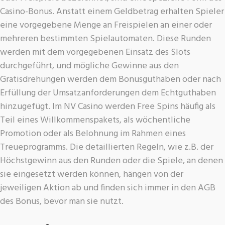
Casino-Bonus. Anstatt einem Geldbetrag erhalten Spieler
eine vorgegebene Menge an Freispielen an einer oder
mehreren bestimmten Spielautomaten. Diese Runden
werden mit dem vorgegebenen Einsatz des Slots
durchgeführt, und mögliche Gewinne aus den
Gratisdrehungen werden dem Bonusguthaben oder nach
Erfüllung der Umsatzanforderungen dem Echtguthaben
hinzugefügt. Im NV Casino werden Free Spins häufig als
Teil eines Willkommenspakets, als wöchentliche
Promotion oder als Belohnung im Rahmen eines
Treueprogramms. Die detaillierten Regeln, wie z.B. der
Höchstgewinn aus den Runden oder die Spiele, an denen
sie eingesetzt werden können, hängen von der
jeweiligen Aktion ab und finden sich immer in den AGB
des Bonus, bevor man sie nutzt.