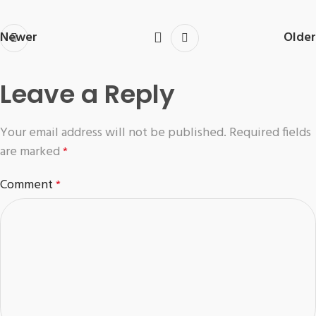
Newer
Older
Leave a Reply
Your email address will not be published.
Required fields
are marked
*
Comment
*