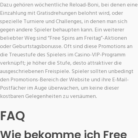
Dazu gehören wöchentliche Reload-Boni, bei denen eine
Einzahlung mit Gratisdrehungen belohnt wird, oder
spezielle Turniere und Challenges, in denen man sich
gegen andere Spieler behaupten kann. Ein weiterer
beliebter Weg sind “Free Spins am Freitag”-Aktionen
oder Geburtstagsbonusse. Oft sind diese Promotions an
die Treuestufe des Spielers im Casino-VIP-Programm
verknüpft; je höher die Stufe, desto attraktiver die
ausgeschriebenen Freispiele. Spieler sollten unbedingt
den Promotions-Bereich der Website und ihre E-Mail-
Postfächer im Auge überwachen, um keine dieser
kostbaren Gelegenheiten zu versäumen.
FAQ
Wie bekomme ich Free