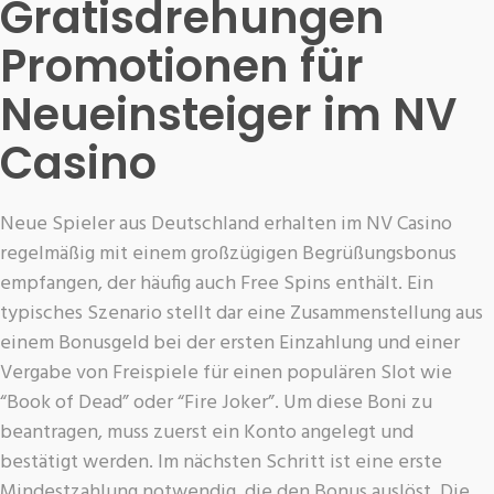
Gratisdrehungen
Promotionen für
Neueinsteiger im NV
Casino
Neue Spieler aus Deutschland erhalten im NV Casino
regelmäßig mit einem großzügigen Begrüßungsbonus
empfangen, der häufig auch Free Spins enthält. Ein
typisches Szenario stellt dar eine Zusammenstellung aus
einem Bonusgeld bei der ersten Einzahlung und einer
Vergabe von Freispiele für einen populären Slot wie
“Book of Dead” oder “Fire Joker”. Um diese Boni zu
beantragen, muss zuerst ein Konto angelegt und
bestätigt werden. Im nächsten Schritt ist eine erste
Mindestzahlung notwendig, die den Bonus auslöst. Die