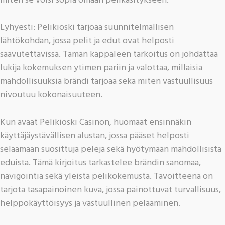
miten se voisi sopia omaan pelikäsitykseen.
Lyhyesti: Pelikioski tarjoaa suunnitelmallisen
lähtökohdan, jossa pelit ja edut ovat helposti
saavutettavissa. Tämän kappaleen tarkoitus on johdattaa
lukija kokemuksen ytimen pariin ja valottaa, millaisia
mahdollisuuksia brändi tarjoaa sekä miten vastuullisuus
nivoutuu kokonaisuuteen.
Kun avaat Pelikioski Casinon, huomaat ensinnäkin
käyttäjäystävällisen alustan, jossa pääset helposti
selaamaan suosittuja pelejä sekä hyötymään mahdollisista
eduista. Tämä kirjoitus tarkastelee brändin sanomaa,
navigointia sekä yleistä pelikokemusta. Tavoitteena on
tarjota tasapainoinen kuva, jossa painottuvat turvallisuus,
helppokäyttöisyys ja vastuullinen pelaaminen.