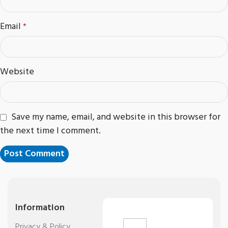
Email
*
Website
Save my name, email, and website in this browser for
the next time I comment.
Information
Privacy & Policy