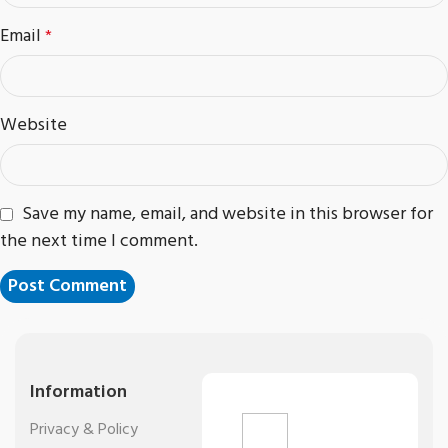
Email
*
Website
Save my name, email, and website in this browser for
the next time I comment.
Information
Privacy & Policy