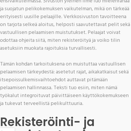
ensivaikutelmassa. Sivuston yleinen ilme luo mielenrahaa
ja suojatun pelikokemuksen vaikutelman, mikä on tärkeää
erityisesti uusille pelaajille. Verkkosivuston tavoitteena
on tarjota selkeä aloitus, helposti saavutettavat pelit sekä
vastuullisen pelaamisen muistutukset. Pelaajat voivat
odottaa ohjeita siitä, miten rekisteröityä ja voiko tilin
asetuksiin muokata rajoituksia turvallisesti.
Tämän kohdan tarkoituksena on muistuttaa vastuullisen
pelaamisen tärkeydestä: asetetut rajat, aikakatkaisut sekä
itsepoissulkemisvaihtoehdot auttavat pitämään
pelaamisen hallinnassa. Teksti tuo esiin, miten nämä
työkalut integroituvat päivittäiseen käyttökokemukseen
ja tukevat terveellistä pelikulttuuria.
Rekisteröinti- ja