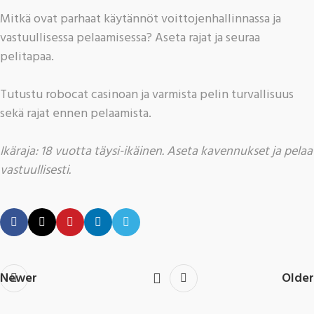
Mitkä ovat parhaat käytännöt voittojenhallinnassa ja
vastuullisessa pelaamisessa? Aseta rajat ja seuraa
pelitapaa.
Tutustu robocat casinoan ja varmista pelin turvallisuus
sekä rajat ennen pelaamista.
Ikäraja: 18 vuotta täysi-ikäinen. Aseta kavennukset ja pelaa
vastuullisesti.
Newer
Older