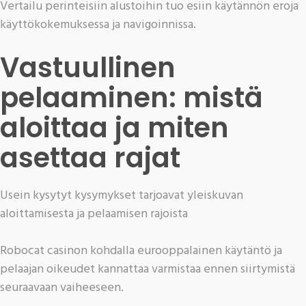
Vertailu perinteisiin alustoihin tuo esiin käytännön eroja
käyttökokemuksessa ja navigoinnissa.
Vastuullinen
pelaaminen: mistä
aloittaa ja miten
asettaa rajat
Usein kysytyt kysymykset tarjoavat yleiskuvan
aloittamisesta ja pelaamisen rajoista
Robocat casinon kohdalla eurooppalainen käytäntö ja
pelaajan oikeudet kannattaa varmistaa ennen siirtymistä
seuraavaan vaiheeseen.