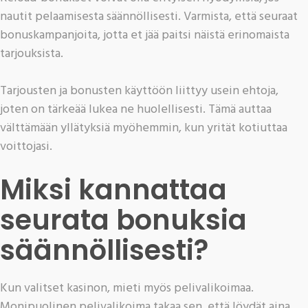
nautit pelaamisesta säännöllisesti. Varmista, että seuraat
bonuskampanjoita, jotta et jää paitsi näistä erinomaista
tarjouksista.
Tarjousten ja bonusten käyttöön liittyy usein ehtoja,
joten on tärkeää lukea ne huolellisesti. Tämä auttaa
välttämään yllätyksiä myöhemmin, kun yrität kotiuttaa
voittojasi.
Miksi kannattaa
seurata bonuksia
säännöllisesti?
Kun valitset kasinon, mieti myös pelivalikoimaa.
Monipuolinen pelivalikoima takaa sen, että löydät aina