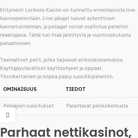
Erityisesti Lonkero Kasino on tunnettu erinomaisista live-
kasinopeleistään. Live-jakajat luovat autenttisen
kasinotunnelman, ja pelaajat voivat osallistua peleihin
reaaliajassa. Tämä tuo lisää jännitystä ja vuorovaikutusta
pelaamiseen.
Teemalliset pelit, jotka tarjoavat erikoiskokemuksia.
Käyttäjäystävälliset käyttöohjeet ja oppaat.
Yksinkertainen ja nopea pääsy suosikkipeleihin.
OMINAISUUS
TIEDOT
Pelaajien suositukset
Parantavat pelikokemusta
Parhaat nettikasinot,