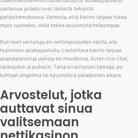
todennäköisemmin luotettavuutta. Asiakaspalvelun
saatavuus ja laatu ovat tärkeitä tekijöitä
pelikokemuksessa. Varmista, että kasino tarjoaa tukea
myös suomeksi, mikä tekee asioinnista helpompaa.
Kun teet vertailuja eri nettikasinoiden välillä, ota
huomioon asiakaspalvelu. Luotettava kasino tarjoaa
asiakaspalvelua useissa eri muodoissa, kuten live-chat,
sähköposti ja puhelin. Tämä on erityisen tärkeää, jos
kohtaat ongelmia tai kysymyksiä pelaamisen aikana.
Arvostelut, jotka
auttavat sinua
valitsemaan
nettikasinon