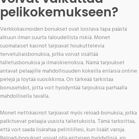
pelikokemukseen?
Verkkokasinoiden bonukset ovat loistava tapa päästä
alkuun ilman suurta taloudellista riskiä. Monet
suomalaiset kasinot tarjoavat houkuttelevia
tervetuliaisbonuksia, jotka voivat sisältää
talletusbonuksia ja ilmaiskierroksia. Nämä tarjoukset
antavat pelaajille mahdollisuuden kokeilla erilaisia online
pelejä ja löytää suosikkinsa. On tärkeää tarkistaa
bonusehdot, jotta voit hyödyntää tarjouksia parhaalla
mahdollisella tavalla.
Monet nettikasinot tarjoavat myös reload-bonuksia, jotka
palkitsevat pelaajia uusista talletuksista. Tämä tarkoittaa,
että voit saada lisärahaa pelitilillesi, kun lisäät varoja.
Reload-bonukset voivat olla erityisen hyödyllisiä, jos