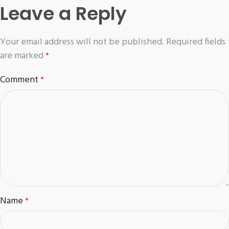
Leave a Reply
Your email address will not be published.
Required fields
are marked
*
Comment
*
Name
*